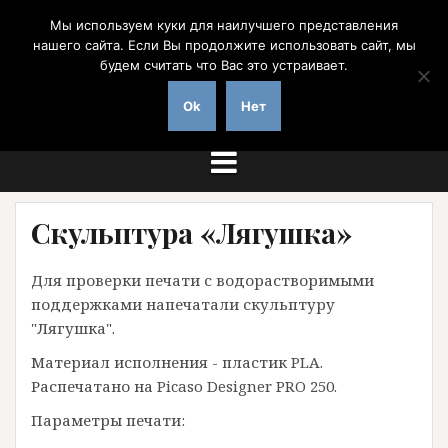
Перейти
Мы используем куки для наилучшего представления
к
нашего сайта. Если Вы продолжите использовать сайт, мы
содержимому
будем считать что Вас это устраивает.
на заказ с доставкой по России
Ok
Нет
Скульптура «Лягушка»
Для проверки печати с водорастворимыми
поддержками напечатали скульптуру
"Лягушка".
Материал исполнения - пластик PLA.
Распечатано на Picaso Designer PRO 250.
Параметры печати: