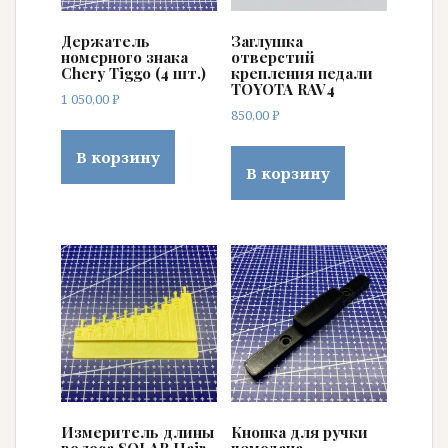
Держатель
Заглушка
номерного знака
отверстий
Chery Tiggo (4 шт.)
крепления педали
TOYOTA RAV4
1 050,00
₽
850,00
₽
В корзину
В корзину
Измеритель длины
Кнопка для ручки