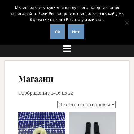
Перейти
Мы используем куки для наилучшего представления
к
нашего сайта. Если Вы продолжите использовать сайт, мы
содержимому
будем считать что Вас это устраивает.
на заказ с доставкой по России
Ok
Нет
Магазин
Отображение 1–16 из 22