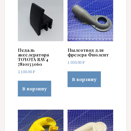
Педаль
Пылеотвод для
акселератора
фрезера Фиолент
TOYOTA RAV4
1 050,00
₽
7810133060
2 100,00
₽
В корзину
В корзину