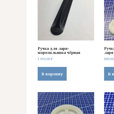
Ручка для ларя-
Ручк
морозильника чёрная
ларя
1 050,00
₽
800,0
В корзину
В 