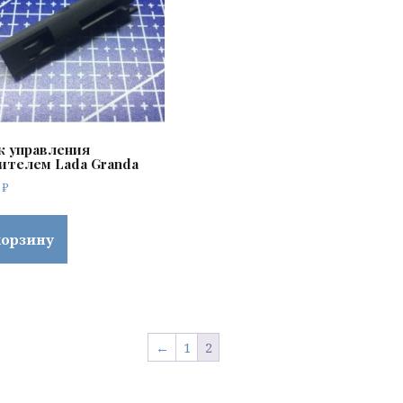
 управления
ителем Lada Granda
0
₽
корзину
←
1
2