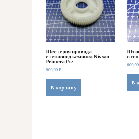
Шестерня привода
Шток
стеклоподъемника Nissan
отоп
Primera P12
600,0
900,00
₽
В 
В корзину