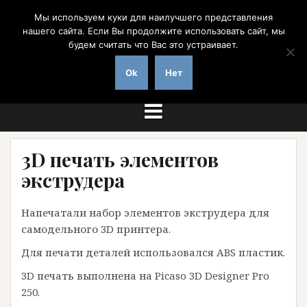
Перейти
Мы используем куки для наилучшего представления
к
нашего сайта. Если Вы продолжите использовать сайт, мы
содержимому
будем считать что Вас это устраивает.
на заказ с доставкой по России
Ok
Нет
3D печать элементов
экструдера
Напечатали набор элементов экструдера для
самодельного 3D принтера.
Для печати деталей использовался ABS пластик.
3D печать выполнена на Picaso 3D Designer Pro
250.