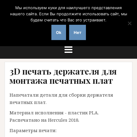
Перейти
Мы используем куки для наилучшего представления
к
нашего сайта. Если Вы продолжите использовать сайт, мы
содержимому
будем считать что Вас это устраивает.
на заказ с доставкой по России
Ok
Нет
3D печать держателя для
монтажа печатных плат
Напечатали детали для сборки держателя
печатных плат.
Материал исполнения - пластик PLA.
Распечатано на Hercules 2018.
Параметры печати: