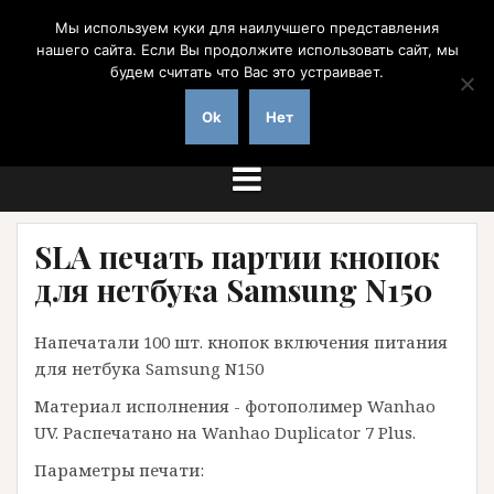
Перейти
Мы используем куки для наилучшего представления
к
нашего сайта. Если Вы продолжите использовать сайт, мы
содержимому
будем считать что Вас это устраивает.
на заказ с доставкой по России
Ok
Нет
SLA печать партии кнопок
для нетбука Samsung N150
Напечатали 100 шт. кнопок включения питания
для нетбука Samsung N150
Материал исполнения - фотополимер Wanhao
UV. Распечатано на Wanhao Duplicator 7 Plus.
Параметры печати: