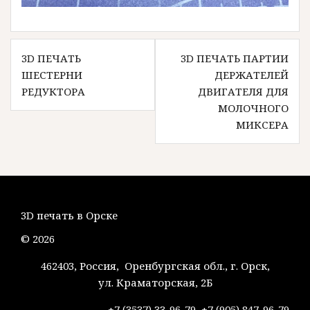
Навигация
3D ПЕЧАТЬ
3D ПЕЧАТЬ ПАРТИИ
по
ШЕСТЕРНИ
ДЕРЖАТЕЛЕЙ
записям
РЕДУКТОРА
ДВИГАТЕЛЯ ДЛЯ
МОЛОЧНОГО
МИКСЕРА
3D печать в Орске
© 2026
462403, Россия, Оренбургская обл., г. Орск,
ул. Краматорская, 2Б
+7 (3537) 33-96-79, +7 (905) 847-96-79