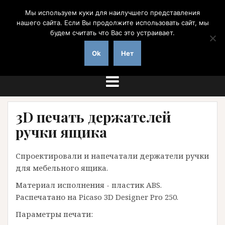
Перейти
Мы используем куки для наилучшего представления
к
нашего сайта. Если Вы продолжите использовать сайт, мы
содержимому
будем считать что Вас это устраивает.
на заказ с доставкой по России
Ok
Нет
3D печать держателей
ручки ящика
Спроектировали и напечатали держатели ручки
для мебельного ящика.
Материал исполнения - пластик ABS.
Распечатано на Picaso 3D Designer Pro 250.
Параметры печати: