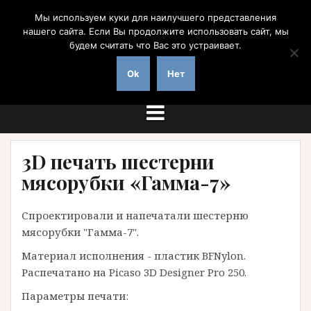
Перейти
Мы используем куки для наилучшего представления
к
нашего сайта. Если Вы продолжите использовать сайт, мы
содержимому
будем считать что Вас это устраивает.
на заказ с доставкой по России
Ok
Нет
3D печать шестерни
мясорубки «Гамма-7»
Спроектировали и напечатали шестерню
мясорубки "Гамма-7".
Материал исполнения - пластик BFNylon.
Распечатано на Picaso 3D Designer Pro 250.
Параметры печати: