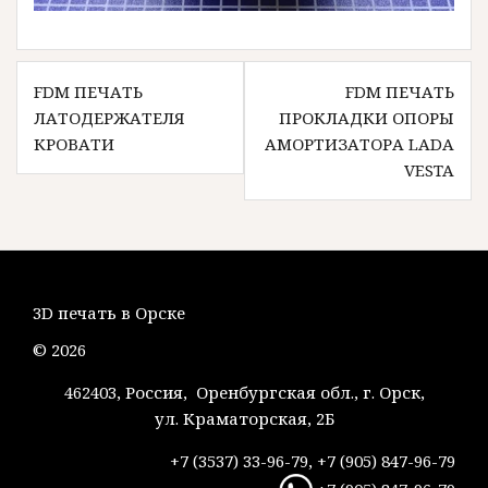
Навигация
FDM ПЕЧАТЬ
FDM ПЕЧАТЬ
по
ЛАТОДЕРЖАТЕЛЯ
ПРОКЛАДКИ ОПОРЫ
записям
КРОВАТИ
АМОРТИЗАТОРА LADA
VESTA
3D печать в Орске
© 2026
462403, Россия, Оренбургская обл., г. Орск,
ул. Краматорская, 2Б
+7 (3537) 33-96-79, +7 (905) 847-96-79