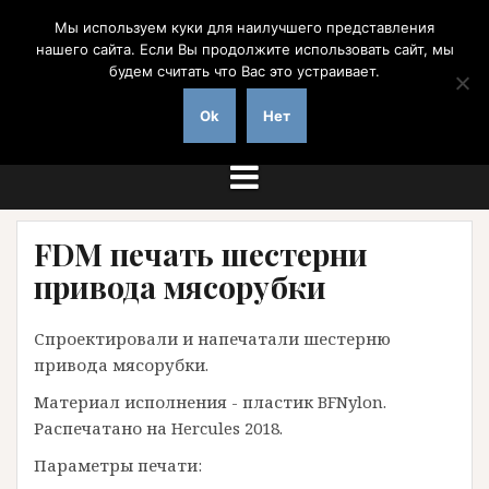
Перейти
Мы используем куки для наилучшего представления
к
нашего сайта. Если Вы продолжите использовать сайт, мы
содержимому
будем считать что Вас это устраивает.
на заказ с доставкой по России
Ok
Нет
FDM печать шестерни
привода мясорубки
Спроектировали и напечатали шестерню
привода мясорубки.
Материал исполнения - пластик BFNylon.
Распечатано на Hercules 2018.
Параметры печати: