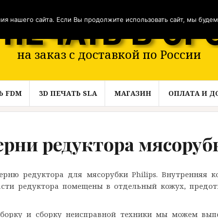
я нашего сайта. Если Вы продолжите использовать сайт, мы будем с
на заказ с доставкой по России
Ь FDM
3D ПЕЧАТЬ SLA
МАГАЗИН
ОПЛАТА И Д
рни редуктора мясорубк
рню редуктора для мясорубки Philips. Внутренняя к
асти редуктора помещены в отдельный кожух, предо
борку и сборку неисправной техники мы можем выпо