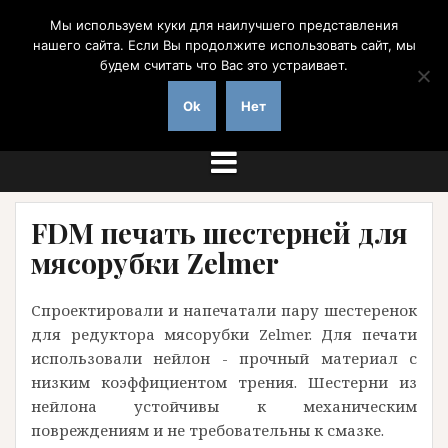
Перейти
Мы используем куки для наилучшего представления
к
нашего сайта. Если Вы продолжите использовать сайт, мы
содержимому
будем считать что Вас это устраивает.
на заказ с доставкой по России
Ok
Нет
FDM печать шестерней для
мясорубки Zelmer
Спроектировали и напечатали пару шестеренок
для редуктора мясорубки Zelmer. Для печати
использовали нейлон - прочный материал с
низким коэффициентом трения. Шестерни из
нейлона устойчивы к механическим
повреждениям и не требовательны к смазке.