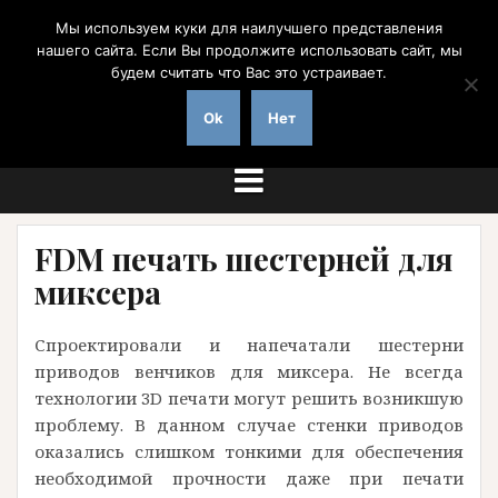
Перейти
Мы используем куки для наилучшего представления
к
нашего сайта. Если Вы продолжите использовать сайт, мы
содержимому
будем считать что Вас это устраивает.
на заказ с доставкой по России
Ok
Нет
FDM печать шестерней для
миксера
Спроектировали и напечатали шестерни
приводов венчиков для миксера. Не всегда
технологии 3D печати могут решить возникшую
проблему. В данном случае стенки приводов
оказались слишком тонкими для обеспечения
необходимой прочности даже при печати