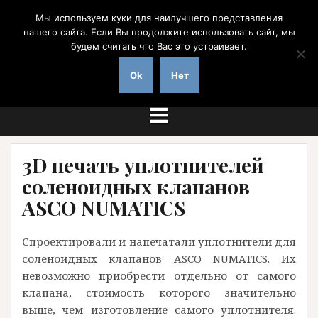
Перейти
Мы используем куки для наилучшего представления
к
нашего сайта. Если Вы продолжите использовать сайт, мы
содержимому
будем считать что Вас это устраивает.
на заказ с доставкой по России
Ok
Нет
3D печать уплотнителей
соленоидных клапанов
ASCO NUMATICS
Спроектировали и напечатали уплотнители для
соленоидных клапанов ASCO NUMATICS. Их
невозможно приобрести отдельно от самого
клапана, стоимость которого значительно
выше, чем изготовление самого уплотнителя.