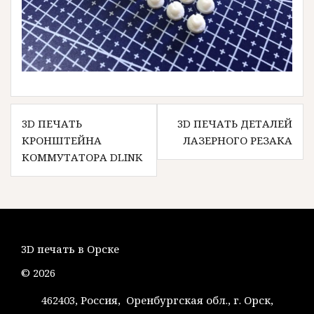
Навигация
3D ПЕЧАТЬ
3D ПЕЧАТЬ ДЕТАЛЕЙ
по
КРОНШТЕЙНА
ЛАЗЕРНОГО РЕЗАКА
записям
КОММУТАТОРА DLINK
3D печать в Орске
© 2026
462403, Россия, Оренбургская обл., г. Орск,