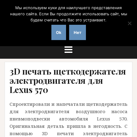
Перейти
Мы используем куки для наилучшего представления
к
нашего сайта. Если Вы продолжите использовать сайт, мы
содержимому
будем считать что Вас это устраивает.
на заказ с доставкой по России
Ok
Нет
3D печать щеткодержателя
электродвигателя для
Lexus 570
Спроектировали и напечатали щеткодержатель
для электродвигателя воздушного насоса
пневмоподвески автомобиля Lexus 570.
Оригинальная деталь пришла в негодность. С
помощью 3D печати электродвигатель