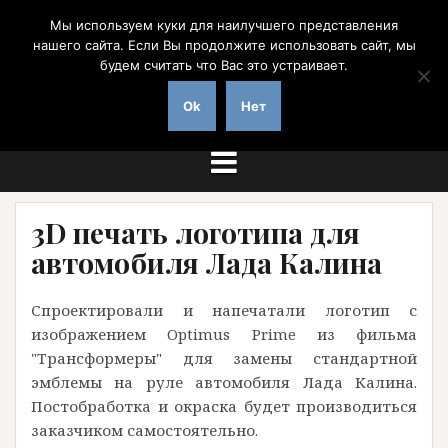
Перейти
Мы используем куки для наилучшего представления
к
нашего сайта. Если Вы продолжите использовать сайт, мы
содержимому
будем считать что Вас это устраивает.
на заказ с доставкой по России
Ok
Нет
3D печать логотипа для
автомобиля Лада Калина
Спроектировали и напечатали логотип с
изображением Optimus Prime из фильма
"Трансформеры" для замены стандартной
эмблемы на руле автомобиля Лада Калина.
Постобработка и окраска будет производиться
заказчиком самостоятельно.