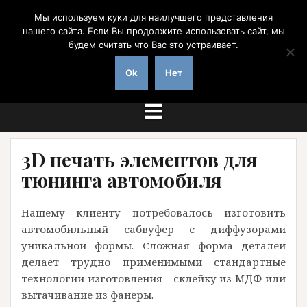
Перейти
Мы используем куки для наилучшего представления
к
нашего сайта. Если Вы продолжите использовать сайт, мы
содержимому
будем считать что Вас это устраивает.
на заказ с доставкой по России
Ok
Нет
3D печать элементов для
тюнинга автомобиля
Нашему клиенту потребовалось изготовить
автомобильный сабвуфер с диффузорами
уникальной формы. Сложная форма деталей
делает трудно применимыми стандартные
технологии изготовления - склейку из МДФ или
вытачивание из фанеры.