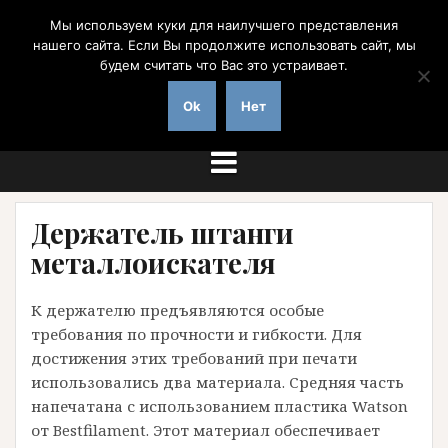
Перейти
Мы используем куки для наилучшего представления
к
нашего сайта. Если Вы продолжите использовать сайт, мы
содержимому
будем считать что Вас это устраивает.
на заказ с доставкой по России
Ok
Нет
Держатель штанги
металлоискателя
К держателю предъявляются особые
требования по прочности и гибкости. Для
достижения этих требований при печати
использовались два материала. Средняя часть
напечатана с использованием пластика Watson
от Bestfilament. Этот материал обеспечивает