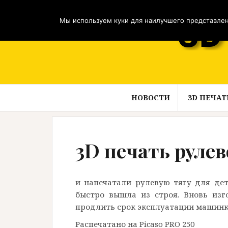
Перейти
к
Мы используем куки для наилучшего представлени
содержимому
НОВОСТИ
3D ПЕЧАТ
3D печать руле
и напечатали рулевую тягу для дет
быстро вышла из строя. Вновь изг
продлить срок эксплуатации машинк
Распечатано на Picaso PRO 250