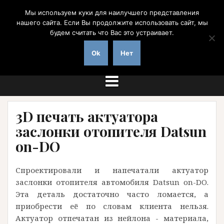
Перейти
Мы используем куки для наилучшего представления
к
нашего сайта. Если Вы продолжите использовать сайт, мы
содержимому
будем считать что Вас это устраивает.
на заказ с доставкой по России
Ok
Нет
3D печать актуатора
заслонки отопителя Datsun
on-DO
Спроектировали и напечатали актуатор
заслонки отопителя автомобиля Datsun on-DO.
Эта деталь достаточно часто ломается, а
приобрести её по словам клиента нельзя.
Актуатор отпечатан из нейлона - материала,