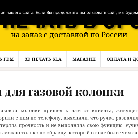
я нашего сайта. Если Вы продолжите использовать сайт, мы будем с
на заказ с доставкой по России
Ь FDM
3D ПЕЧАТЬ SLA
МАГАЗИН
ОПЛАТА И Д
и для газовой колонки
газовой колонки пришел к нам от клиента, живущег
рили с ним по телефону, выяснили, что ручка развалил
потеряла прочность и не выполняла свою функцию. Ручк
можно только по образцу, который от нас более чем за 