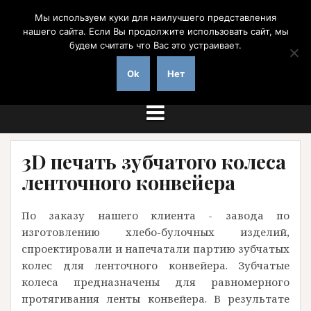
Перейти
Мы используем куки для наилучшего представления
к
нашего сайта. Если Вы продолжите использовать сайт, мы
содержимому
будем считать что Вас это устраивает.
на заказ с доставкой по России
Ok
Нет
3D печать зубчатого колеса
ленточного конвейера
По заказу нашего клиента - завода по
изготовлению хлебо-булочных изделий,
спроектировали и напечатали партию зубчатых
колес для ленточного конвейера. Зубчатые
колеса предназначены для равномерного
протягивания ленты конвейера. В результате