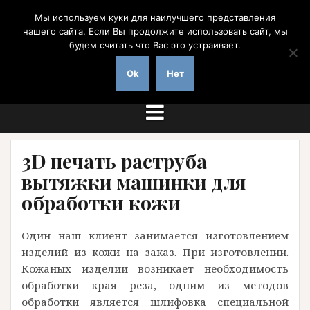
Перейти
Мы используем куки для наилучшего представления
к
нашего сайта. Если Вы продолжите использовать сайт, мы
содержимому
будем считать что Вас это устраивает.
на заказ с доставкой по России
Ok
Нет
3D печать раструба
вытяжки машинки для
обработки кожи
Один наш клиент занимается изготовлением
изделий из кожи на заказ. При изготовлении.
Кожаных изделий возникает необходимость
обработки края реза, одним из методов
обработки является шлифовка специальной