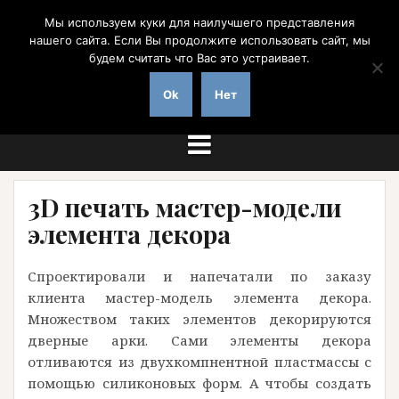
Перейти
Мы используем куки для наилучшего представления
к
нашего сайта. Если Вы продолжите использовать сайт, мы
содержимому
будем считать что Вас это устраивает.
на заказ с доставкой по России
Ok
Нет
3D печать мастер-модели
элемента декора
Спроектировали и напечатали по заказу
клиента мастер-модель элемента декора.
Множеством таких элементов декорируются
дверные арки. Сами элементы декора
отливаются из двухкомпнентной пластмассы с
помощью силиконовых форм. А чтобы создать