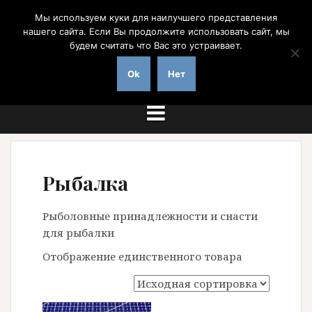
Перейти
Мы используем куки для наилучшего представления
к
нашего сайта. Если Вы продолжите использовать сайт, мы
содержимому
будем считать что Вас это устраивает.
на заказ с доставкой по России
Ok
Нет
Рыбалка
Рыболовные принадлежности и снасти
для рыбалки
Отображение единственного товара