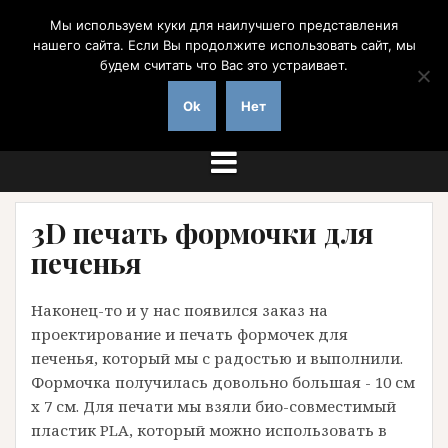
Перейти
Мы используем куки для наилучшего представления
к
нашего сайта. Если Вы продолжите использовать сайт, мы
содержимому
будем считать что Вас это устраивает.
на заказ с доставкой по России
Ok
Нет
3D печать формочки для
печенья
Наконец-то и у нас появился заказ на
проектирование и печать формочек для
печенья, который мы с радостью и выполнили.
Формочка получилась довольно большая - 10 см
х 7 см. Для печати мы взяли био-совместимый
пластик PLA, который можно использовать в