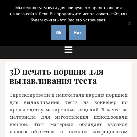
Перейти
Мы используем куки для наилучшего представления
к
нашего сайта. Если Вы продолжите использовать сайт, мы
содержимому
будем считать что Вас это устраивает.
на заказ с доставкой по России
Ok
Нет
3D печать поршня для
выдавливания теста
Спроектировали и напечатали партию поршней
для выдавливания теста на конвейер по
производству макаронных изделий. В качестве
материала для изготовления использовали
нейлон. Этот материал обладает высокой
износостойкостью и низким коэфициентом