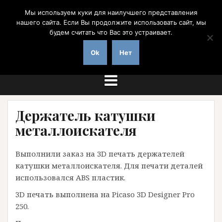
Перейти
Мы используем куки для наилучшего представления
к
нашего сайта. Если Вы продолжите использовать сайт, мы
содержимому
будем считать что Вас это устраивает.
на заказ с доставкой по России
Ok
Нет
Держатель катушки
металлоискателя
Выполнили заказ на 3D печать держателей
катушки металлоискателя. Для печати деталей
использовался ABS пластик.
3D печать выполнена на Picaso 3D Designer Pro
250.