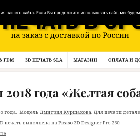
я нашего сайта. Если Вы продолжите использовать сайт, мы будем с
на заказ с доставкой по России
Ь FDM
3D ПЕЧАТЬ SLA
МАГАЗИН
ОПЛАТА И Д
 2018 года «Желтая соб
о года. Модель
Дмитрия Куршакова
. Для печати детал
 печать выполнена на Picaso 3D Designer Pro 250.
кте